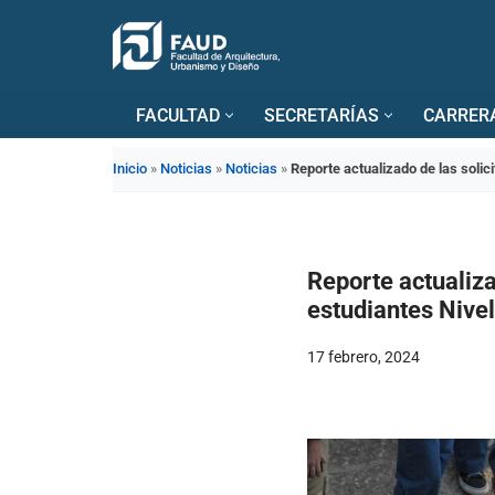
Saltar
al
FACULTAD
SECRETARÍAS
CARRER
contenido
Inicio
»
Noticias
»
Noticias
»
Reporte actualizado de las solic
Reporte actualiza
estudiantes Nivel 
17 febrero, 2024