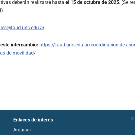
itivas deberán realizarse hasta
el 15 de octubre de 2025
. (Se r
l)
ales@faud.unc.edu.ar
este intercambio:
https://faud.unc.edu.ar/coordinacion-de-asu
as-de-movilidad/
Enlaces de interés
Arquisur