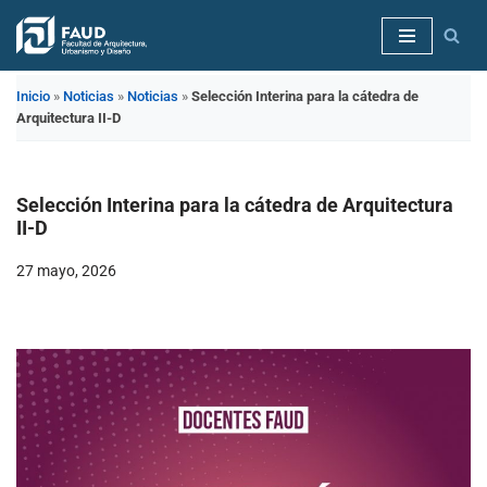
Saltar
al
Inicio
»
Noticias
»
Noticias
»
Selección Interina para la cátedra de
contenido
Arquitectura II-D
Selección Interina para la cátedra de Arquitectura
II-D
27 mayo, 2026