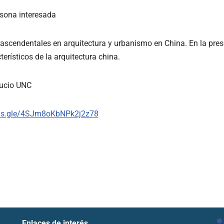
rsona interesada
rascendentales en arquitectura y urbanismo en China. En la pres
terísticos de la arquitectura china.
fucio UNC
rms.gle/4SJm8oKbNPk2j2z78
Enlaces de interés