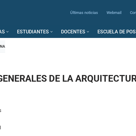
Últimas noticias
Webmail
Con
AS
ESTUDIANTES
DOCENTES
ESCUELA DE PO
INA
GENERALES DE LA ARQUITECTU
hs
l