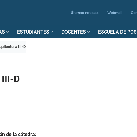
Últimas noticias
Webmail
Con
AS
ESTUDIANTES
DOCENTES
ESCUELA DE PO
quitectura III-D
III-D
n de la cátedra: