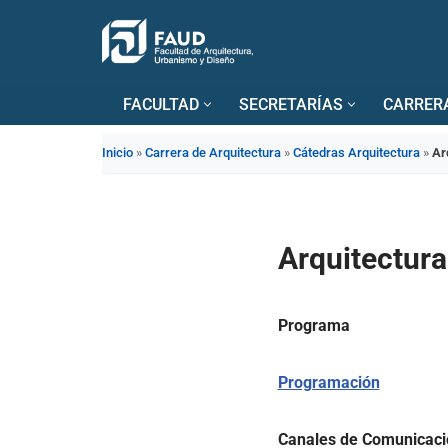
Saltar
al
FACULTAD
SECRETARÍAS
CARRER
contenido
Inicio
»
Carrera de Arquitectura
»
Cátedras Arquitectura
»
Ar
Arquitectura 
Programa
Programación
Canales de Comunicació