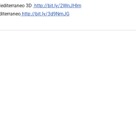
Mediterraneo 3D
http://bit.ly/2WnJHlm
diterraneo
http://bit.ly/3d9NmJG