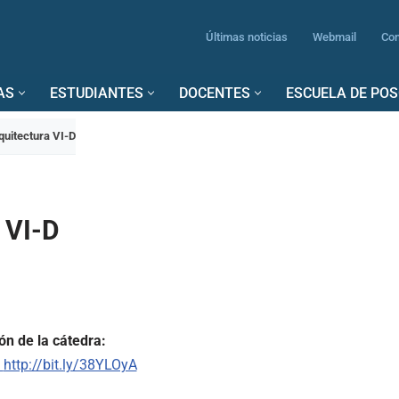
Últimas noticias
Webmail
Con
AS
ESTUDIANTES
DOCENTES
ESCUELA DE PO
quitectura VI-D
 VI-D
n de la cátedra:
http://bit.ly/38YLOyA