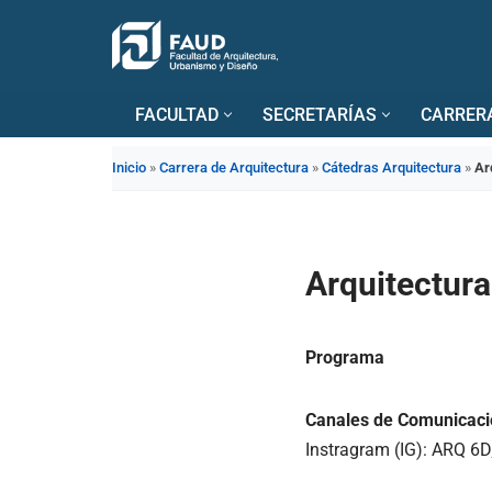
Saltar
al
FACULTAD
SECRETARÍAS
CARRER
contenido
Inicio
»
Carrera de Arquitectura
»
Cátedras Arquitectura
»
Ar
Arquitectura
Programa
Canales de Comunicació
Instragram (IG): ARQ 6D