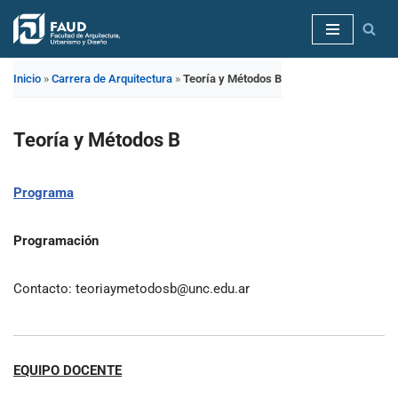
Saltar
al
Inicio
»
Carrera de Arquitectura
»
Teoría y Métodos B
contenido
Teoría y Métodos B
Programa
Programación
Contacto: teoriaymetodosb@unc.edu.ar
EQUIPO DOCENTE