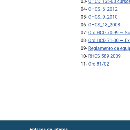
03-
OHCD 165-08 cursos 
04-
OHCS_6_2012
05-
OHCS_9_2010
06-
OHCS_18_2008
07-
Ord HCD 70-99 — Sob
08-
Ord HCD 71-00 — Exte
09-
Reglamento de equi
10-
RHCS 589 2009
11-
Ord 81/02
Enlaces de interés