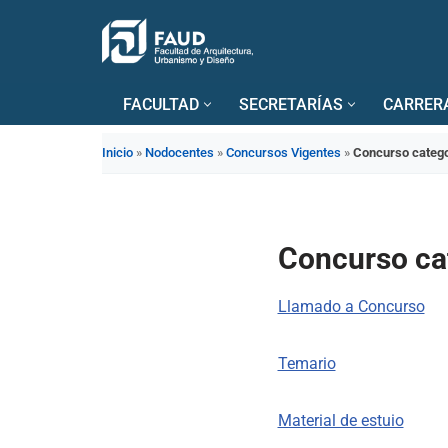
Saltar
al
FACULTAD
SECRETARÍAS
CARRER
contenido
Inicio
»
Nodocentes
»
Concursos Vigentes
»
Concurso catego
Concurso ca
Llamado a Concurso
Temario
Material de estuio