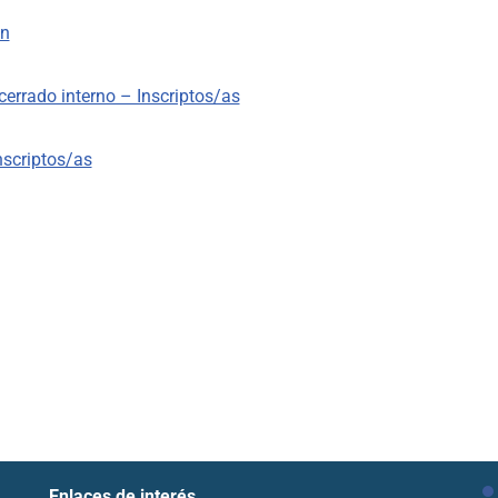
ón
cerrado interno – Inscriptos/as
nscriptos/as
Enlaces de interés