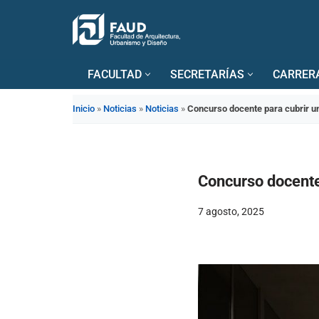
Saltar
al
FACULTAD
SECRETARÍAS
CARRER
contenido
Inicio
»
Noticias
»
Noticias
»
Concurso docente para cubrir un 
Concurso docente 
7 agosto, 2025