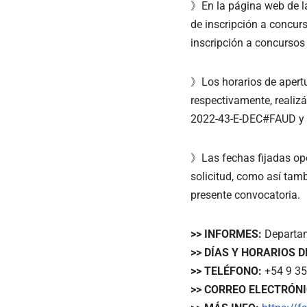
》En la página web de la
de inscripción a concurs
inscripción a concursos
》Los horarios de apertur
respectivamente, realiz
2022-43-E-DEC#FAUD y
》Las fechas fijadas opo
solicitud, como así tam
presente convocatoria.
>> INFORMES:
Departam
>> DÍAS Y HORARIOS D
>> TELÉFONO:
+54 9 35
>> CORREO ELECTRÓNI