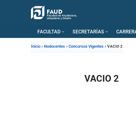
Saltar
al
FACULTAD
SECRETARÍAS
CARRER
contenido
Inicio
»
Nodocentes
»
Concursos Vigentes
»
VACIO 2
VACIO 2