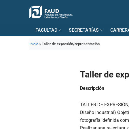
Saltar
al
FACULTAD
SECRETARÍAS
CARRER
contenido
Inicio
»
Taller de expresión/representación
Taller de ex
Descripción
TALLER DE EXPRESIÓN/RE
Diseño Industrial) Objet
fotografía, definida com
Realizar una re-lectura,