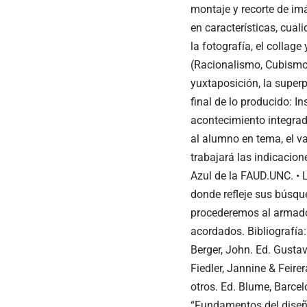
montaje y recorte de imá
en características, cual
la fotografía, el collag
(Racionalismo, Cubismo,
yuxtaposición, la superp
final de lo producido: I
acontecimiento integrad
al alumno en tema, el va
trabajará las indicacion
Azul de la FAUD.UNC. •
donde refleje sus búsqu
procederemos al armado c
acordados. Bibliografía:
Berger, John. Ed. Gusta
Fiedler, Jannine & Feirer
otros. Ed. Blume, Barcel
“Fundamentos del diseño