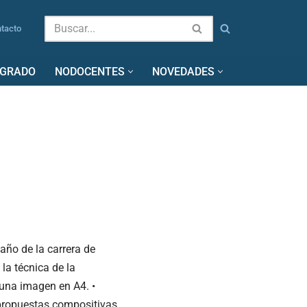
tacto
SGRADO
NODOCENTES
NOVEDADES
o de la carrera de
la técnica de la
 una imagen en A4. •
r propuestas compositivas