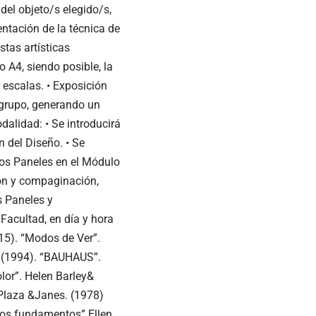
del objeto/s elegido/s,
entación de la técnica de
stas artísticas
 A4, siendo posible, la
 escalas. • Exposición
l grupo, generando un
alidad: • Se introducirá
n del Diseño. • Se
los Paneles en el Módulo
ón y compaginación,
s Paneles y
Facultad, en día y hora
015). “Modos de Ver”.
ce (1994). “BAUHAUS”.
olor”. Helen Barley&
 Plaza &Janes. (1978)
vos fundamentos” Ellen