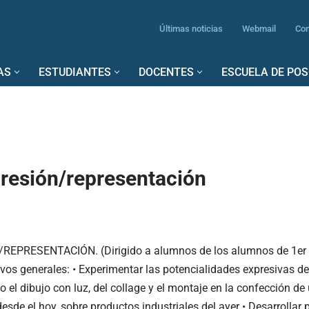
Últimas noticias
Webmail
Con
AS
ESTUDIANTES
DOCENTES
ESCUELA DE PO
presión/representación
PRESENTACIÓN. (Dirigido a alumnos de los alumnos de 1er añ
ivos generales: • Experimentar las potencialidades expresivas de 
o el dibujo con luz, del collage y el montaje en la confección de
 desde el hoy, sobre productos industriales del ayer • Desarrolla