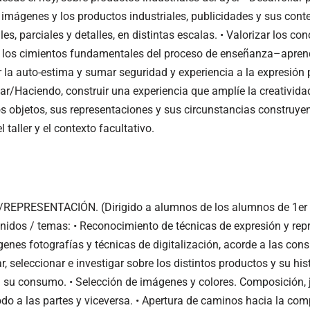
 imágenes y los productos industriales, publicidades y sus cont
es, parciales y detalles, en distintas escalas. • Valorizar los co
 los cimientos fundamentales del proceso de enseñanza–apren
 la auto-estima y sumar seguridad y experiencia a la expresión p
/Haciendo, construir una experiencia que amplíe la creatividad
s objetos, sus representaciones y sus circunstancias construy
 taller y el contexto facultativo.
PRESENTACIÓN. (Dirigido a alumnos de los alumnos de 1er añ
enidos / temas: • Reconocimiento de técnicas de expresión y rep
enes fotografías y técnicas de digitalización, acorde a las con
r, seleccionar e investigar sobre los distintos productos y su his
a su consumo. • Selección de imágenes y colores. Composición, 
do a las partes y viceversa. • Apertura de caminos hacia la com