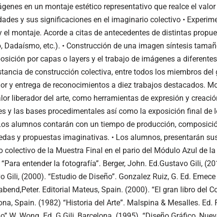
genes en un montaje estético representativo que realce el valor 
idades y sus significaciones en el imaginario colectivo • Experim
e y el montaje. Acorde a citas de antecedentes de distintas propue
 Dadaísmo, etc.). • Construcción de una imagen síntesis tamaño
osición por capas o layers y el trabajo de imágenes a diferentes
nstancia de construcción colectiva, entre todos los miembros de
or y entrega de reconocimientos a diez trabajos destacados. Mod
lor liberador del arte, como herramientas de expresión y creació
es y las bases procedimentales así como la exposición final de 
 Los alumnos contarán con un tiempo de producción, composici
edas y propuestas imaginativas. • Los alumnos, presentarán su
olectivo de la Muestra Final en el pario del Módulo Azul de la 
 “Para entender la fotografía”. Berger, John. Ed.Gustavo Gili, (2
vo Gili, (2000). “Estudio de Diseño”. Gonzalez Ruiz, G. Ed. Eme
abend,Peter. Editorial Mateus, Spain. (2000). “El gran libro del C
ona, Spain. (1982) “Historia del Arte”. Malspina & Mesalles. Ed.
” W. Wong. Ed. G.Gili, Barcelona. (1995). “Diseño Gráfico, Nue